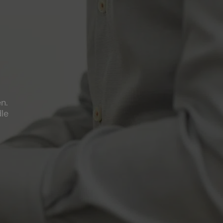
n.
dle