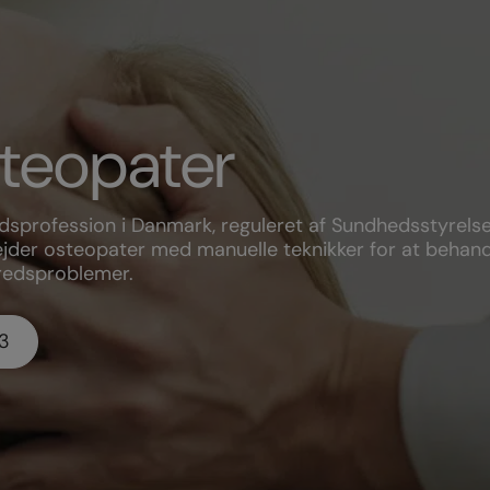
teopater
dsprofession i Danmark, reguleret af Sundhedsstyrelse
ejder osteopater med manuelle teknikker for at behan
bredsproblemer.
3