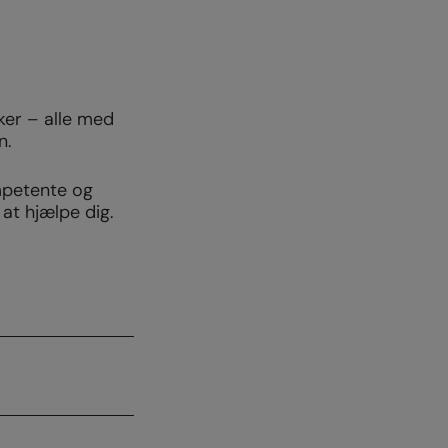
ker – alle med
n.
mpetente og
 at hjælpe dig.