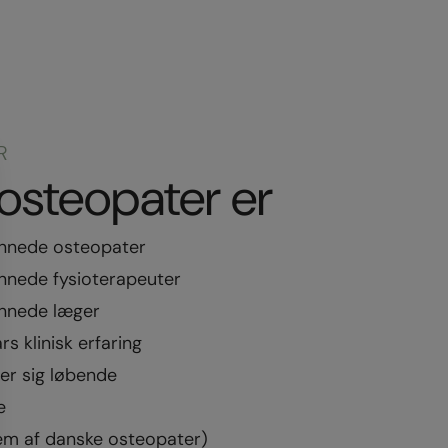
R
osteopater er
nnede osteopater
nede fysioterapeuter
nnede læger
s klinisk erfaring
er sig løbende
e
em af danske osteopater)