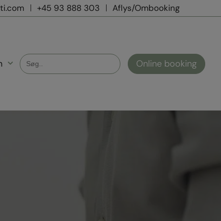
ti.com
+45 93 888 303
Aflys/Ombooking
Search
Online booking
n
for: