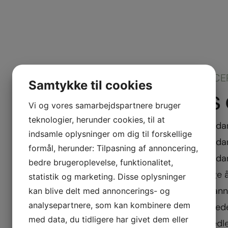
KOMPETENCE
Samtykke til cookies
Vores 
Vi og vores samarbejdspartnere bruger
teknologier, herunder cookies, til at
Færdigudda
indsamle oplysninger om dig til forskellige
Færdiguddan
formål, herunder: Tilpasning af annoncering,
Færdigudda
bedre brugeroplevelse, funktionalitet,
Har mange år
statistik og marketing. Disse oplysninger
Efteruddann
kan blive delt med annoncerings- og
analysepartnere, som kan kombinere dem
Autorisered
med data, du tidligere har givet dem eller
M.D.O:(Medl