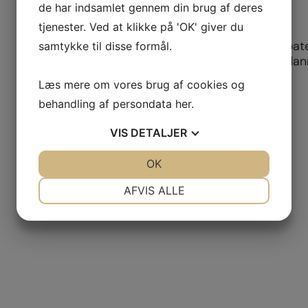
de har indsamlet gennem din brug af deres
tjenester. Ved at klikke på 'OK' giver du
Høj faglighed
Vores osteopate
samtykke til disse formål.
sundhedsuddanne
Læs mere om vores brug af cookies og
behandling af persondata
her
.
VIS
DETALJER
JA
NEJ
OK
JA
NEJ
NØDVENDIGE
PRÆFERENCER
AFVIS ALLE
JA
NEJ
JA
NEJ
MARKETING
STATISTIK