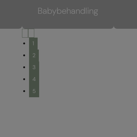
Babybehandling
1
2
3
4
5