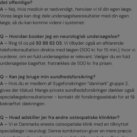
det offentlige?
A –
Nej. Hvis medicin er nødvendigt, henviser vi til din egen læge.
Vores læge kan dog dele undersøgelsesresultater med din egen
læge, så du kan komme videre i systemet.
Q – Hvordan booker jeg en neurologisk undersøgelse?
A –
Ring til os på
93 88 83 03
. Vi tilbyder også en afklarende
telefonkonsultation direkte med lægen (500 kr. for 15 min.), hvor vi
vurderer, om en fuld undersøgelse er relevant. Vælger du en fuld
undersøgelse bagefter, fratrækkes de 500 kr. fra prisen.
Q – Kan jeg bruge min sundhedsforsikring?
A –
Hvis du er medlem af Sygeforsikringen “danmark” gruppe 2,
gives der tilskud. Mange private sundhedsforsikringer dækker også
speciallægekonsultationer – kontakt dit forsikringsselskab for at få
bekræftet dækningen.
Q – Hvad adskiller jer fra andre osteopatiske klinikker?
A –
Vi er Danmarks eneste osteopatiske klinik med en tilknyttet
speciallæge i neurologi. Denne kombination giver en mere præcis