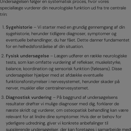
Undersøgelsen følger en systematisk proces, hvor vores
speciallæge vurderer din neurologiske funktion ud fra tre centrale
trin:
Sygehistorie
– Vi starter med en grundig gennemgang af din
sygehistorie, herunder tidligere diagnoser, symptomer og
eventuelle behandlinger, du har fået. Dette danner fundamentet
for en helhedsforståelse af din situation.
Fysisk undersøgelse
– Lægen udfører en række neurologiske
tests, som kan omfatte vurdering af reflekser, muskelstyrke,
balance, koordination og sensorisk funktion (følesans). Disse
undersøgelser hjælper med at afdække eventuelle
funktionsforstyrrelser i nervesystemet, herunder skader på
nerver, muskler eller centralnervesystemet.
Diagnostisk vurdering
– På baggrund af undersøgelsens
resultater drøfter vi mulige diagnoser med dig, forklarer de
næste skridt og vurderer, om osteopatisk behandling kan være
relevant for at lindre dine symptomer. Hvis der er behov for
yderligere udredning, giver vi konkrete anbefalinger til
supplerende undersøgelser, der kan foretages i samarbejde med