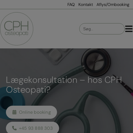
Hop
FAQ
Kontakt
Aflys/Ombooking
til
indholdet
Search
for:
Lægekonsultation – hos CPH
Osteopati?
Online booking
+45 93 888 303