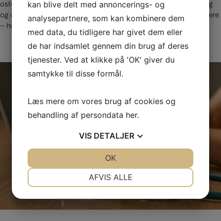
osteopati for at sikre dig en grundig, helhedsorienteret udredning
kan blive delt med annoncerings- og
og den bedst mulige behandling. Vi ser frem til at hjælpe dig videre
analysepartnere, som kan kombinere dem
– hurtigt, professionelt og med omtanke.
med data, du tidligere har givet dem eller
de har indsamlet gennem din brug af deres
tjenester. Ved at klikke på 'OK' giver du
samtykke til disse formål.
Læs mere om vores brug af cookies og
behandling af persondata
her
.
VIS
DETALJER
JA
NEJ
OK
JA
NEJ
NØDVENDIGE
PRÆFERENCER
AFVIS ALLE
JA
NEJ
JA
NEJ
MARKETING
STATISTIK