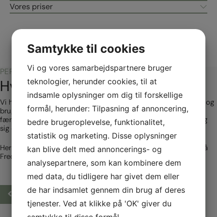
Vores priser
Samtykke til cookies
Vi og vores samarbejdspartnere bruger
PERSONALE
teknologier, herunder cookies, til at
Hvem er vi?
indsamle oplysninger om dig til forskellige
Vi har et stærkt team af behandlere. Vi har et tæt samarbejde og
formål, herunder: Tilpasning af annoncering,
bruger ofte hinandens specialer og kompetencer. Vores
færdigudannde osteopater har mere end 8 års uddannelse bag
bedre brugeroplevelse, funktionalitet,
sig og mere end 10 års klinisk erfaring.
statistik og marketing. Disse oplysninger
Her kan du læse mere om hvem du kan møde på vores klinik på
kan blive delt med annoncerings- og
Frederiksberg.
analysepartnere, som kan kombinere dem
med data, du tidligere har givet dem eller
de har indsamlet gennem din brug af deres
tjenester. Ved at klikke på 'OK' giver du
samtykke til disse formål.