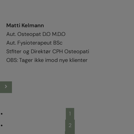
Adrian Helleren
Aut. Osteopat D.O - M.D.O, M.N.O.F
1
2