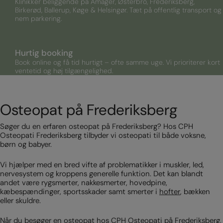
Klinikker beliggende på Amager, Østerbro, Frederiksberg,
Birkerød, Ballerup, Køge & Helsingør. Tæt på offentlig transport og
nem parkering.
Hurtig booking
Book online og få tid hurtigt – ofte samme uge. Vi prioriterer kort
ventetid og høj tilgængelighed.
Osteopat på Frederiksberg
Søger du en erfaren osteopat på Frederiksberg? Hos CPH
Osteopati Frederiksberg tilbyder vi osteopati til både voksne,
børn og babyer.
Vi hjælper med en bred vifte af problematikker i muskler, led,
nervesystem og kroppens generelle funktion. Det kan blandt
andet være rygsmerter, nakkesmerter, hovedpine,
kæbespændinger, sportsskader samt smerter i
hofter
, bækken
eller skuldre.
Når du besøger en osteopat hos CPH Osteopati på Frederiksberg,