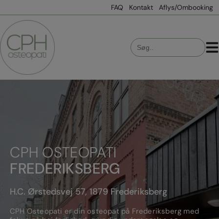
Hop
FAQ
Kontakt
Aflys/Ombooking
til
indholdet
Search
for:
CPH OSTEOPATI
FREDERIKSBERG
H.C. Ørstedsvej 57, 1879 Frederiksberg
CPH Osteopati er din osteopat på Frederiksberg med