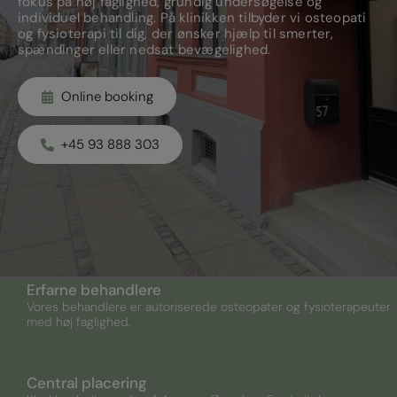
fokus på høj faglighed, grundig undersøgelse og
individuel behandling. På klinikken tilbyder vi osteopati
og fysioterapi til dig, der ønsker hjælp til smerter,
spændinger eller nedsat bevægelighed.
Online booking
+45 93 888 303
Erfarne behandlere
Vores behandlere er autoriserede osteopater og fysioterapeuter
med høj faglighed.
Central placering