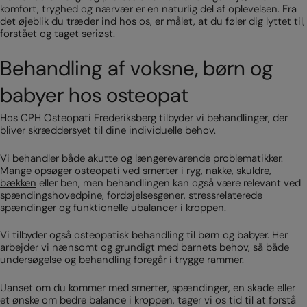
komfort, tryghed og nærvær er en naturlig del af oplevelsen. Fra
det øjeblik du træder ind hos os, er målet, at du føler dig lyttet til,
forstået og taget seriøst.
Behandling af voksne, børn og
babyer hos osteopat
Hos CPH Osteopati Frederiksberg tilbyder vi behandlinger, der
bliver skræddersyet til dine individuelle behov.
Vi behandler både akutte og længerevarende problematikker.
Mange opsøger osteopati ved smerter i ryg, nakke, skuldre,
bækken
eller ben, men behandlingen kan også være relevant ved
spændingshovedpine, fordøjelsesgener, stressrelaterede
spændinger og funktionelle ubalancer i kroppen.
Vi tilbyder også osteopatisk behandling til børn og babyer. Her
arbejder vi nænsomt og grundigt med barnets behov, så både
undersøgelse og behandling foregår i trygge rammer.
Uanset om du kommer med smerter, spændinger, en skade eller
et ønske om bedre balance i kroppen, tager vi os tid til at forstå