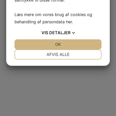
Læs mere om vores brug af cookies og
behandling af persondata
her
.
VIS
DETALJER
JA
NEJ
OK
JA
NEJ
NØDVENDIGE
PRÆFERENCER
AFVIS ALLE
JA
NEJ
JA
NEJ
MARKETING
STATISTIK