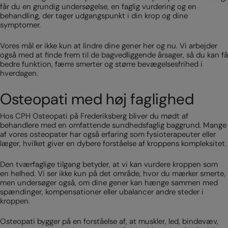
får du en grundig undersøgelse, en faglig vurdering og en
behandling, der tager udgangspunkt i din krop og dine
symptomer.
Vores mål er ikke kun at lindre dine gener her og nu. Vi arbejder
også med at finde frem til de bagvedliggende årsager, så du kan få
bedre funktion, færre smerter og større bevægelsesfrihed i
hverdagen.
Osteopati med høj faglighed
Hos CPH Osteopati på Frederiksberg bliver du mødt af
behandlere med en omfattende sundhedsfaglig baggrund. Mange
af vores osteopater har også erfaring som fysioterapeuter eller
læger, hvilket giver en dybere forståelse af kroppens kompleksitet.
Den tværfaglige tilgang betyder, at vi kan vurdere kroppen som
en helhed. Vi ser ikke kun på det område, hvor du mærker smerte,
men undersøger også, om dine gener kan hænge sammen med
spændinger, kompensationer eller ubalancer andre steder i
kroppen.
Osteopati bygger på en forståelse af, at muskler, led, bindevæv,