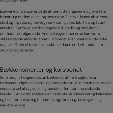
ondt i bækkenet.
Bækkenets funktion er både at beskytte organerne og overføre
belastning mellem over- og underkrop. Det skal kunne absorbere
stød og tilpasse sig bevægelse – særligt ved løb, hop og fysisk
aktivitet. Derfor er god bevægelighed, styrke og stabilitet i
området helt afgørende. Andre årsager til smerter kan være
stillesiddende arbejde, arvæv i området eller ubalance i de indre
organer. Optimal funktion i bækkenet handler derfor både om
struktur og dynamik.
Bækkensmerter og korsbenet
Som nævnt tidligere består bækkenet af tre knogler, hvor
korsbenet udgør en central og bærende struktur. Korsbenet er den
nederste del af rygsøjlen og består af fem sammenvoksede
hvirvler. Det sidder mellem den nederste lændehvirvel og halebenet
og har stor betydning for både vægtfordeling, bevægelse og
nerveforsyning.