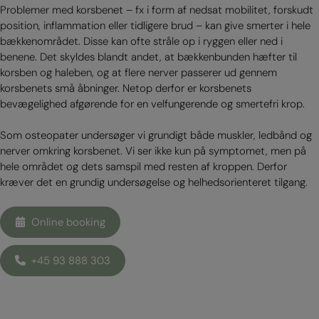
Problemer med korsbenet – fx i form af nedsat mobilitet, forskudt
position, inflammation eller tidligere brud – kan give smerter i hele
bækkenområdet. Disse kan ofte stråle op i ryggen eller ned i
benene. Det skyldes blandt andet, at bækkenbunden hæfter til
korsben og haleben, og at flere nerver passerer ud gennem
korsbenets små åbninger. Netop derfor er korsbenets
bevægelighed afgørende for en velfungerende og smertefri krop.
Som osteopater undersøger vi grundigt både muskler, ledbånd og
nerver omkring korsbenet. Vi ser ikke kun på symptomet, men på
hele området og dets samspil med resten af kroppen. Derfor
kræver det en grundig undersøgelse og helhedsorienteret tilgang.
Online booking
+45 93 888 303