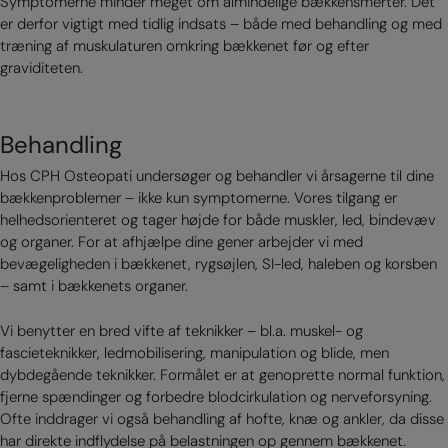
Symptomerne minder meget om almindelige bækkensmerter. Det
er derfor vigtigt med tidlig indsats – både med behandling og med
træning af muskulaturen omkring bækkenet før og efter
graviditeten.
Behandling
Hos CPH Osteopati undersøger og behandler vi årsagerne til dine
bækkenproblemer – ikke kun symptomerne. Vores tilgang er
helhedsorienteret og tager højde for både muskler, led, bindevæv
og organer. For at afhjælpe dine gener arbejder vi med
bevægeligheden i bækkenet, rygsøjlen, SI-led, haleben og korsben
– samt i bækkenets organer.
Vi benytter en bred vifte af teknikker – bl.a. muskel- og
fascieteknikker, ledmobilisering, manipulation og blide, men
dybdegående teknikker. Formålet er at genoprette normal funktion,
fjerne spændinger og forbedre blodcirkulation og nerveforsyning.
Ofte inddrager vi også behandling af hofte, knæ og ankler, da disse
har direkte indflydelse på belastningen op gennem bækkenet.