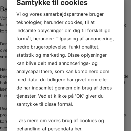
Samtykke til cookies
Bækkensmerter og lænden
Vi og vores samarbejdspartnere bruger
Vores nederste lændehvirvler har direkte kontakt med vores
teknologier, herunder cookies, til at
korsben. Der er endda en disk mellem nedereste lændehvivlen og
indsamle oplysninger om dig til forskellige
korsbenet.
formål, herunder: Tilpasning af annoncering,
Derfor kan lændeproblemer med låsninger, discusprolaps, slid,
bedre brugeroplevelse, funktionalitet,
overtræning, inaktivitet, hekseskud mv være årsag til du får
statistik og marketing. Disse oplysninger
smerter i bækkenet og faktisk også omvendt.
kan blive delt med annoncerings- og
Når du svajer din lænd laver dit korsben en modsa rettet
analysepartnere, som kan kombinere dem
bevægelse, en såkaldt nutation. Det giver den anderumpelignende
med data, du tidligere har givet dem eller
holdning og når du falder sammen eller bøjer den nederste del af
de har indsamlet gennem din brug af deres
lænden laver dit korsben en counternutation. Det er lige som en
hund der trækker halen ind under sig.
tjenester. Ved at klikke på 'OK' giver du
samtykke til disse formål.
Disse bevægelser kan blive begrænset hvis du har ovennævte
problemer med lænden og det kan påvirke bevægelsen af vores
Læs mere om vores brug af cookies og
korsben og vores SI-led. Det kan også give problemer med
nerveforsyning samt blod til og fra førsel videre ned i benene.
behandling af persondata
her
.