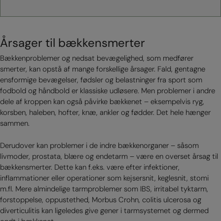
Årsager til bækkensmerter
Bækkenproblemer og nedsat bevægelighed, som medfører
smerter, kan opstå af mange forskellige årsager. Fald, gentagne
ensformige bevægelser, fødsler og belastninger fra sport som
fodbold og håndbold er klassiske udløsere. Men problemer i andre
dele af kroppen kan også påvirke bækkenet – eksempelvis ryg,
korsben, haleben, hofter, knæ, ankler og fødder. Det hele hænger
sammen.
Derudover kan problemer i de indre bækkenorganer – såsom
livmoder, prostata, blære og endetarm – være en overset årsag til
bækkensmerter. Dette kan f.eks. være efter infektioner,
inflammationer eller operationer som kejsersnit, keglesnit, stomi
m.fl. Mere almindelige tarmproblemer som IBS, irritabel tyktarm,
forstoppelse, oppustethed, Morbus Crohn, colitis ulcerosa og
diverticulitis kan ligeledes give gener i tarmsystemet og dermed