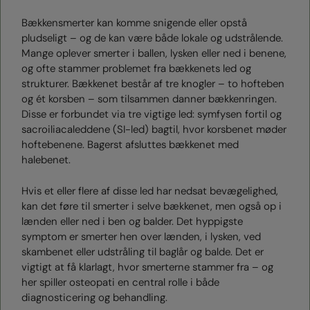
Bækkensmerter kan komme snigende eller opstå
pludseligt – og de kan være både lokale og udstrålende.
Mange oplever smerter i ballen, lysken eller ned i benene,
og ofte stammer problemet fra bækkenets led og
strukturer. Bækkenet består af tre knogler – to hofteben
og ét korsben – som tilsammen danner bækkenringen.
Disse er forbundet via tre vigtige led: symfysen fortil og
sacroiliacaleddene (SI-led) bagtil, hvor korsbenet møder
hoftebenene. Bagerst afsluttes bækkenet med
halebenet.
Hvis et eller flere af disse led har nedsat bevægelighed,
kan det føre til smerter i selve bækkenet, men også op i
lænden eller ned i ben og balder. Det hyppigste
symptom er smerter hen over lænden, i lysken, ved
skambenet eller udstråling til baglår og balde. Det er
vigtigt at få klarlagt, hvor smerterne stammer fra – og
her spiller osteopati en central rolle i både
diagnosticering og behandling.