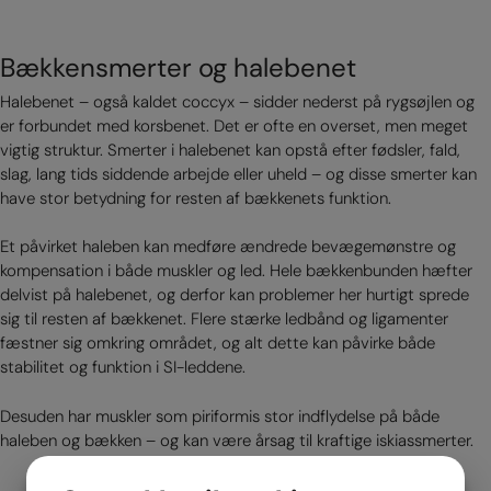
Bækkensmerter og halebenet
Halebenet – også kaldet coccyx – sidder nederst på rygsøjlen og
er forbundet med korsbenet. Det er ofte en overset, men meget
vigtig struktur. Smerter i halebenet kan opstå efter fødsler, fald,
slag, lang tids siddende arbejde eller uheld – og disse smerter kan
have stor betydning for resten af bækkenets funktion.
Et påvirket haleben kan medføre ændrede bevægemønstre og
kompensation i både muskler og led. Hele bækkenbunden hæfter
delvist på halebenet, og derfor kan problemer her hurtigt sprede
sig til resten af bækkenet. Flere stærke ledbånd og ligamenter
fæstner sig omkring området, og alt dette kan påvirke både
stabilitet og funktion i SI-leddene.
Desuden har muskler som piriformis stor indflydelse på både
haleben og bækken – og kan være årsag til kraftige iskiassmerter.