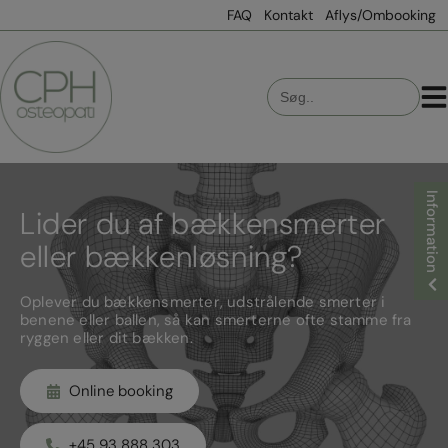
Hop
FAQ
Kontakt
Aflys/Ombooking
til
indholdet
Search
for:
Information
Lider du af bækkensmerter
eller bækkenløsning?
Oplever du bækkensmerter, udstrålende smerter i
benene eller ballen, så kan smerterne ofte stamme fra
ryggen eller dit bækken.
Online booking
+45 93 888 303