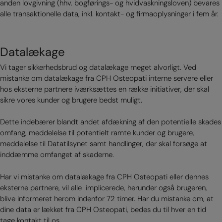
anden lovgivning (hhv. bogførings- og hvidvaskningsloven) bevares
alle transaktionelle data, inkl. kontakt- og firmaoplysninger i fem år.
Datalækage
Vi tager sikkerhedsbrud og datalækage meget alvorligt. Ved
mistanke om datalækage fra CPH Osteopati interne servere eller
hos eksterne partnere iværksættes en række initiativer, der skal
sikre vores kunder og brugere bedst muligt.
Dette indebærer blandt andet afdækning af den potentielle skades
omfang, meddelelse til potentielt ramte kunder og brugere,
meddelelse til Datatilsynet samt handlinger, der skal forsøge at
inddæmme omfanget af skaderne.
Har vi mistanke om datalækage fra CPH Osteopati eller dennes
eksterne partnere, vil alle implicerede, herunder også brugeren,
blive informeret herom indenfor 72 timer. Har du mistanke om, at
dine data er lækket fra CPH Osteopati, bedes du til hver en tid
tage kontakt til os.