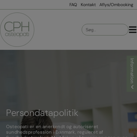
Hop
FAQ
Kontakt
Aflys/Ombooking
til
indholdet
Search
for:
Information
Persondatapolitik
Osteopati er en anerkendt og autoriseret
sundhedsprofession i Danmark, reguleret af