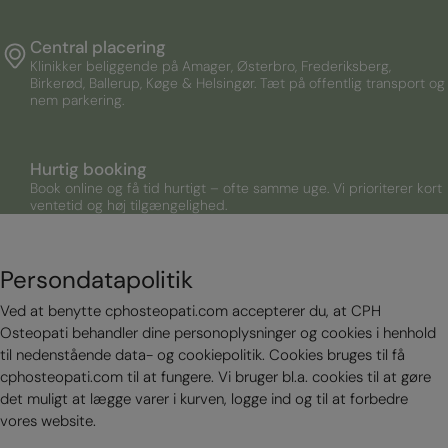
Central placering
Klinikker beliggende på Amager, Østerbro, Frederiksberg,
Birkerød, Ballerup, Køge & Helsingør. Tæt på offentlig transport og
nem parkering.
Hurtig booking
Book online og få tid hurtigt – ofte samme uge. Vi prioriterer kort
ventetid og høj tilgængelighed.
Persondatapolitik
Ved at benytte cphosteopati.com accepterer du, at CPH
Osteopati behandler dine personoplysninger og cookies i henhold
til nedenstående data- og cookiepolitik. Cookies bruges til få
cphosteopati.com til at fungere. Vi bruger bl.a. cookies til at gøre
det muligt at lægge varer i kurven, logge ind og til at forbedre
vores website.