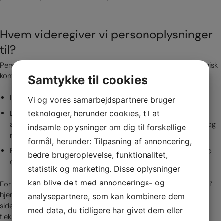
Hvem videregiver vi personoplysninger
til?
Personoplysninger afgivet på cphosteopati.com eller via telefonisk
kontakt videregives kun til:
Samtykke til cookies
Interne afdelinger / personale
Vi og vores samarbejdspartnere bruger
teknologier, herunder cookies, til at
Betroede tredjemænd der er nødvendige for opfyldelse af
aftaler om levering, betaling og servicering herunder inkasso og
indsamle oplysninger om dig til forskellige
retslige instanser
formål, herunder: Tilpasning af annoncering,
Forretningspartnere med henblik på at vedligeholde din konto
bedre brugeroplevelse, funktionalitet,
og/eller markedsføring.
statistik og marketing. Disse oplysninger
kan blive delt med annoncerings- og
For at kunne give den bedst mulige oplevelse på CPH Osteopati’
hjemmesider fører vi statistik over, hvordan brugerne anvender
analysepartnere, som kan kombinere dem
siderne. Statistikken anvendes udelukkende i anonymiseret form
med data, du tidligere har givet dem eller
f.eks. til at se, hvilke sider og hvilket indhold brugerne interagerer