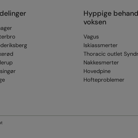
delinger
Hyppige behand
voksen
ager
terbro
Vagus
ederiksberg
Iskiassmerter
kerød
Thoracic outlet Syn
lerup
Nakkesmerter
singør
Hovedpine
ge
Hofteproblemer
ut