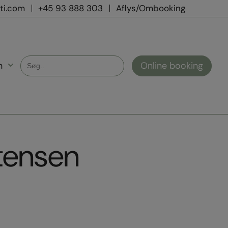
ti.com
+45 93 888 303
Aflys/Ombooking
Search
Online booking
n
for:
tensen