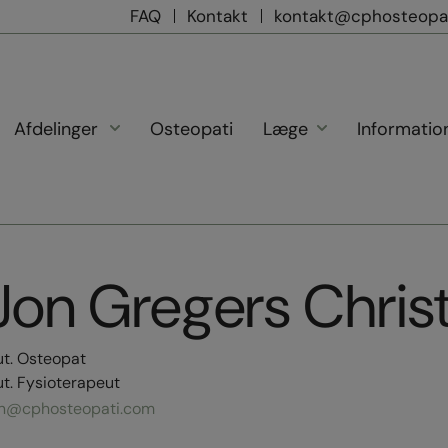
FAQ
Kontakt
kontakt@cphosteopa
Afdelinger
Osteopati
Læge
Informatio
Jon Gregers Chris
t. Osteopat
t. Fysioterapeut
on@cphosteopati.com