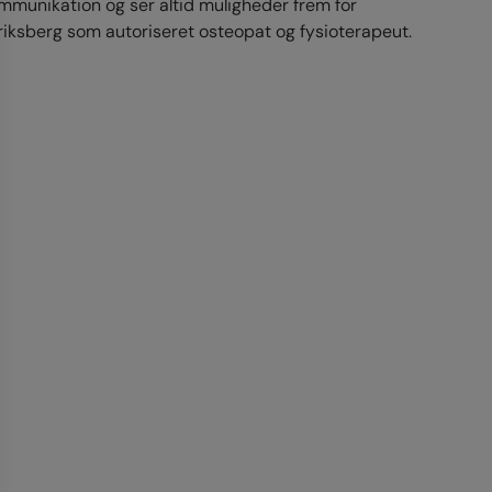
 kommunikation og ser altid muligheder frem for
riksberg som autoriseret osteopat og fysioterapeut.