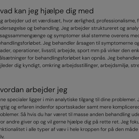
vad kan jeg hjælpe dig med
g arbejder ud et værdisæt, hvor ærlighed, professionalisme,
dersøgelse og behandling. Jeg arbejder struktureret og analy
rsagssammengænge og symptomer skal stemme overens med de
handlingsforløbet. Jeg behandler årsagen til symptomerne og h
ader, operationer, livsstil, arbejde, sport mm på virker den 
lsætninger for behandlingsforløbet kan opnås. Jeg behandler 
jleder dig kyndigt, omkring arbejdsstillinger, arbejdsmiljø, st
vordan arbejder jeg
ne specialer ligger i min analytiske tilgang til dine problemer.
gtig og erfaren indenfor sportsskader samt mere komplicere
oblemer. Så hvis du har været til masse anden behandling ude
or andre giver op og vil gerne hjælpe dig på rette ret. Jeg fo
nktionalitet i alle typer af væv i hele kroppen for på den måde
lv.