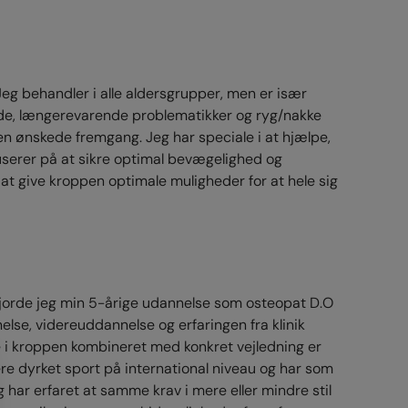
 Jeg behandler i alle aldersgrupper, men er især
de, længerevarende problematikker og ryg/nakke
n ønskede fremgang. Jeg har speciale i at hjælpe,
kuserer på at sikre optimal bevægelighed og
 at give kroppen optimale muligheder for at hele sig
gjorde jeg min 5-årige udannelse som osteopat D.O
se, videreuddannelse og erfaringen fra klinik
ne i kroppen kombineret med konkret vejledning er
gere dyrket sport på international niveau og har som
g har erfaret at samme krav i mere eller mindre stil