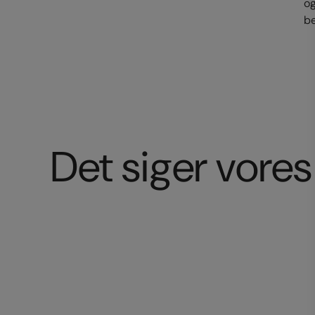
og
be
Det siger vore