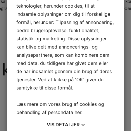
så stilles i erhverslivet og privat. Jeg er ærlig og åben i min
teknologier, herunder cookies, til at
grænsninger. Jeg arbejder på klinikken på Østerbro og Frede
indsamle oplysninger om dig til forskellige
formål, herunder: Tilpasning af annoncering,
bedre brugeroplevelse, funktionalitet,
statistik og marketing. Disse oplysninger
kan blive delt med annoncerings- og
analysepartnere, som kan kombinere dem
s kunder
med data, du tidligere har givet dem eller
de har indsamlet gennem din brug af deres
tjenester. Ved at klikke på 'OK' giver du
samtykke til disse formål.
Læs mere om vores brug af cookies og
behandling af persondata
her
.
VIS
DETALJER