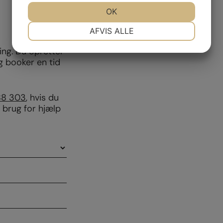
JA
NEJ
OK
JA
NEJ
NØDVENDIGE
PRÆFERENCER
AFVIS ALLE
JA
NEJ
JA
NEJ
ng. Du opretter
g booker en tid
MARKETING
STATISTIK
88 303
, hvis du
r brug for hjælp