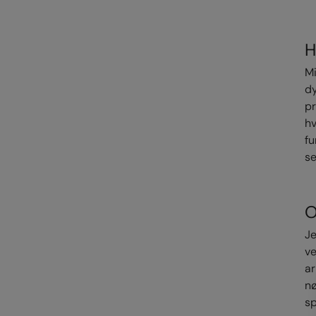
H
Mi
dy
pr
hv
fu
se
O
Je
ve
ar
nø
sp