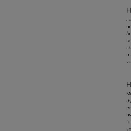
H
Je
un
å
be
sk
må
ve
H
Mi
dy
pr
hv
fu
se