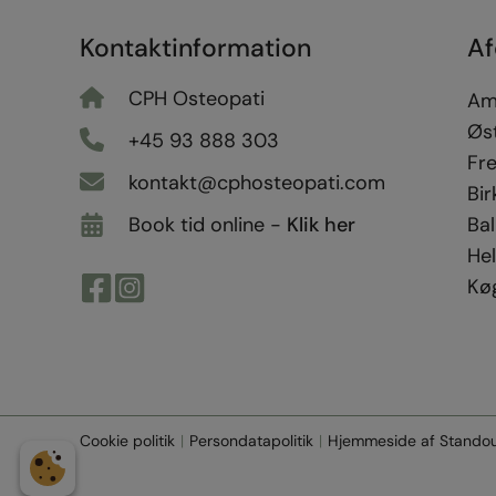
Kontaktinformation
Af
CPH Osteopati
Am
Øs
+45 93 888 303
Fr
kontakt@cphosteopati.com
Bir
Bal
Book tid online -
Klik her
Hel
Kø
Cookie politik
Persondatapolitik
Hjemmeside af
Stando