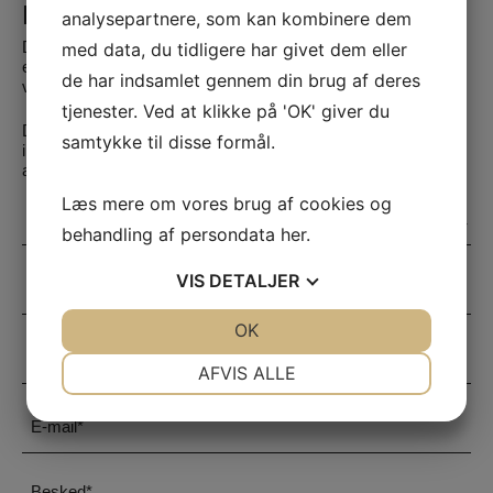
Kontakt os
analysepartnere, som kan kombinere dem
Du booker nemmest tid via vores online booking. Du opretter
med data, du tidligere har givet dem eller
en profil på den person, der skal behandles og booker en tid
de har indsamlet gennem din brug af deres
via vores online booking.
tjenester. Ved at klikke på 'OK' giver du
Du kan altid kontakte os på telefon
+45 93 888 303
, hvis du
samtykke til disse formål.
ikke har mulighed for at online booke eller har brug for hjælp til
at booke.
Læs mere om vores brug af cookies og
Vælg
behandling af persondata
her
.
klinik
*
Navn
VIS
DETALJER
*
JA
NEJ
OK
JA
NEJ
Telefonnummer
NØDVENDIGE
PRÆFERENCER
*
AFVIS ALLE
JA
NEJ
JA
NEJ
E-
mail
MARKETING
STATISTIK
*
Besked