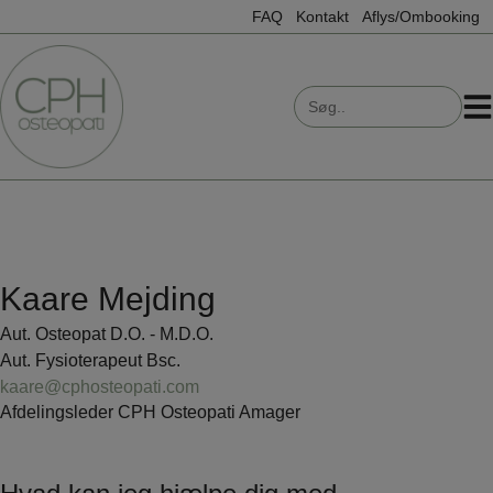
Hop
FAQ
Kontakt
Aflys/Ombooking
til
indholdet
Search
for:
Kaare Mejding
Aut. Osteopat D.O. - M.D.O.
Aut. Fysioterapeut Bsc.
kaare@cphosteopati.com
Afdelingsleder CPH Osteopati Amager