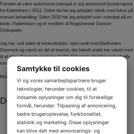
Foruden at være autoriseret osteopat er jeg autoriseret fysioterapeut
fra København i 2012. Siden da har jeg arbejdet i klinik med fokus på
manuel behandling. Siden 2018 har jeg arbejdet som osteopat på en
klinik i København og er medlem af Registrerede Danske
Osteopater.
Jeg har, ved siden af klinikarbejdet, rejst rundt med Badminton
Danmark og været en del af teamet, der blandt andet har været med
til at sikre Danmark medaljer til VM, EM samt adskillige individuelle
turneringer siden 2019.
Samtykke til cookies
Min fritid bruger jeg sammen med min hustru og to børn.
Vi og vores samarbejdspartnere bruger
teknologier, herunder cookies, til at
indsamle oplysninger om dig til forskellige
Det siger vores kunder
formål, herunder: Tilpasning af annoncering,
bedre brugeroplevelse, funktionalitet,
statistik og marketing. Disse oplysninger
kan blive delt med annoncerings- og